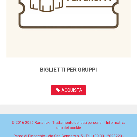
BIGLIETTI PER GRUPPI
ACQUISTA
© 2016-2026
Ranatick
-
Trattamento dei dati personali
-
Informativa
uso dei cookie
Parco di Pinocchio
- Via San Gennaro n. 5 - Tel.
+39 331 2098223
-