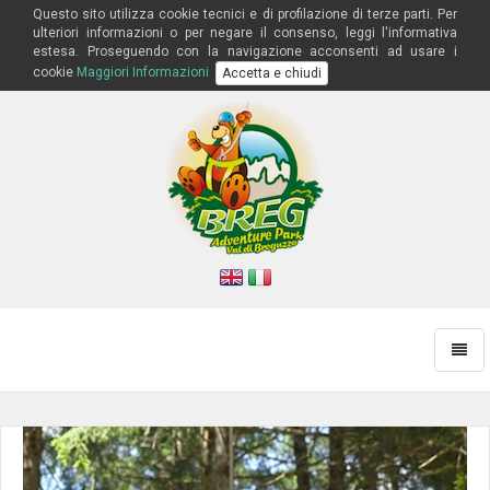
Questo sito utilizza cookie tecnici e di profilazione di terze parti. Per
ulteriori informazioni o per negare il consenso, leggi l'informativa
estesa. Proseguendo con la navigazione acconsenti ad usare i
cookie
Maggiori Informazioni
Accetta e chiudi
Toggl
naviga