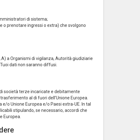
amministratori di sistema;
are o prenotare ingressi o extra) che svolgono
2.A) a Organismi di vigilanza, Autorità giudiziarie
I Tuoi dati non saranno diffusi.
 di società terze incaricate e debitamente
trasferimento al di fuori dell’Unione Europea.
lia e/o Unione Europea e/o Paesi extra-UE. In tal
plicabili stipulando, se necessario, accordi che
ne Europea.
ndere