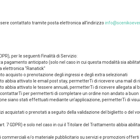
sere contattato tramite posta elettronica all'indirizzo
info@scenikoeve
DPR), per le seguenti Finalità di Servizio:
pagamento anticipato (solo nel caso in cui questa modalità sia abilitata),
ia elettronica "Ranatick"
to acquisto o prenotazione degli ingressi e degli extra selezionati
nto abbia attivato le email post stay, permetterTi di ricevere una mail di 
nto abbia attivato le tessere annuali, permetterTi di ricevere allegata al 
, contattarTi per permetterti di completare un ordine non andato a buo
ione siano stati effettuati mediante un'applicazione, permetterTi di visuali
vizi acquistati o prenotati a seguito della validazione del biglietto o del v
t. 7 GDPR) e solo nel caso in cui il Titolare del Trattamento abbia abilita
 commerciali e/o materiale pubblicitario su servizi e promozioni offerti 