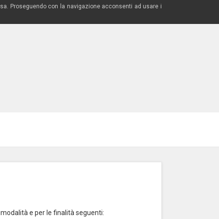
 estesa. Proseguendo con la navigazione acconsenti ad usare i
modalità e per le finalità seguenti: