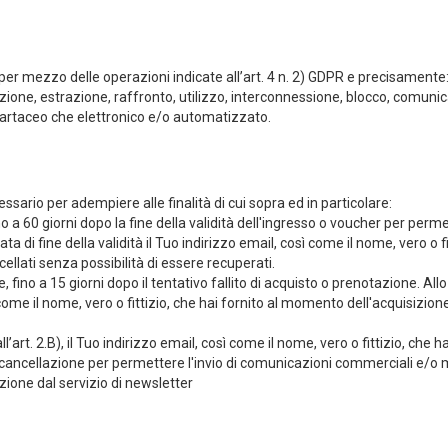
o per mezzo delle operazioni indicate all’art. 4 n. 2) GDPR e precisamente
one, estrazione, raffronto, utilizzo, interconnessione, blocco, comunicaz
cartaceo che elettronico e/o automatizzato.
cessario per adempiere alle finalità di cui sopra ed in particolare:
o a 60 giorni dopo la fine della validità dell'ingresso o voucher per perme
data di fine della validità il Tuo indirizzo email, così come il nome, vero o
cellati senza possibilità di essere recuperati.
 fino a 15 giorni dopo il tentativo fallito di acquisto o prenotazione. Allo
come il nome, vero o fittizio, che hai fornito al momento dell'acquisizion
i all’art. 2.B), il Tuo indirizzo email, così come il nome, vero o fittizio, ch
i cancellazione per permettere l'invio di comunicazioni commerciali e/o m
izione dal servizio di newsletter