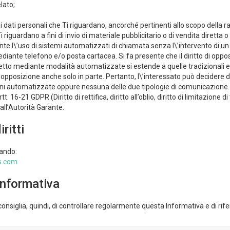
lato;
i dati personali che Ti riguardano, ancorché pertinenti allo scopo della ra
i riguardano a fini di invio di materiale pubblicitario o di vendita diretta
 l\’uso di sistemi automatizzati di chiamata senza l\’intervento di 
diante telefono e/o posta cartacea. Si fa presente che il diritto di oppo
iretto mediante modalità automatizzate si estende a quelle tradizionali 
to di opposizione anche solo in parte. Pertanto, l\’interessato può decide
oni automatizzate oppure nessuna delle due tipologie di comunicazione.
 artt. 16-21 GDPR (Diritto di rettifica, diritto all’oblio, diritto di limitazione d
 all’Autorità Garante.
ritti
iando:
s.com
Informativa
onsiglia, quindi, di controllare regolarmente questa Informativa e di rifer