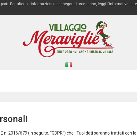
ze parti. Per ulteriori informazioni o per negare il consenso, leggi l'informativa
rsonali
 n. 2016/679 (in seguito, “GDPR”) che i Tuoi dati saranno trattati con le 