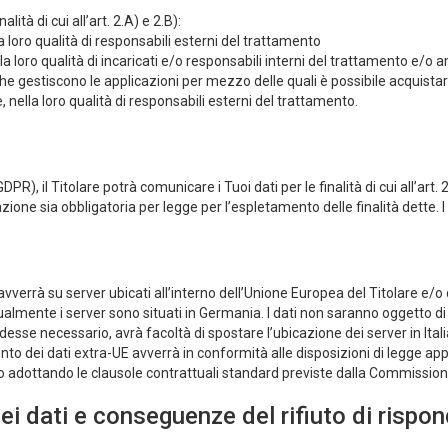
lità di cui all’art. 2.A) e 2.B):
a loro qualità di responsabili esterni del trattamento
lla loro qualità di incaricati e/o responsabili interni del trattamento e/o 
à che gestiscono le applicazioni per mezzo delle quali è possibile acquist
, nella loro qualità di responsabili esterni del trattamento.
R), il Titolare potrà comunicare i Tuoi dati per le finalità di cui all’art. 
cazione sia obbligatoria per legge per l’espletamento delle finalità dette. 
avverrà su server ubicati all’interno dell’Unione Europea del Titolare e/o
lmente i server sono situati in Germania. I dati non saranno oggetto di 
endesse necessario, avrà facoltà di spostare l’ubicazione dei server in Ita
mento dei dati extra-UE avverrà in conformità alle disposizioni di legge ap
/o adottando le clausole contrattuali standard previste dalla Commissio
ei dati e conseguenze del rifiuto di rispo