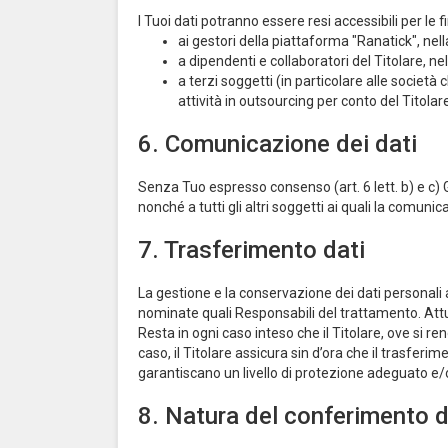
I Tuoi dati potranno essere resi accessibili per le fina
ai gestori della piattaforma "Ranatick", nell
a dipendenti e collaboratori del Titolare, ne
a terzi soggetti (in particolare alle societ
attività in outsourcing per conto del Titolare
6. Comunicazione dei dati
Senza Tuo espresso consenso (art. 6 lett. b) e c) GDP
nonché a tutti gli altri soggetti ai quali la comuni
7. Trasferimento dati
La gestione e la conservazione dei dati personali 
nominate quali Responsabili del trattamento. Attua
Resta in ogni caso inteso che il Titolare, ove si r
caso, il Titolare assicura sin d’ora che il trasferi
garantiscano un livello di protezione adeguato e
8. Natura del conferimento d