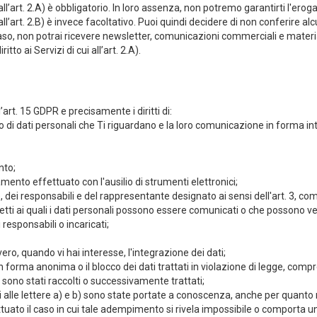
 all’art. 2.A) è obbligatorio. In loro assenza, non potremo garantirti l'eroga
ui all’art. 2.B) è invece facoltativo. Puoi quindi decidere di non conferire
al caso, non potrai ricevere newsletter, comunicazioni commerciali e materia
tto ai Servizi di cui all’art. 2.A).
ll’art. 15 GDPR e precisamente i diritti di:
di dati personali che Ti riguardano e la loro comunicazione in forma inte
nto;
amento effettuato con l'ausilio di strumenti elettronici;
are, dei responsabili e del rappresentante designato ai sensi dell'art. 3, 
getti ai quali i dati personali possono essere comunicati o che possono 
 responsabili o incaricati;
ero, quando vi hai interesse, l'integrazione dei dati;
 forma anonima o il blocco dei dati trattati in violazione di legge, compr
ati sono stati raccolti o successivamente trattati;
i alle lettere a) e b) sono state portate a conoscenza, anche per quanto rig
ettuato il caso in cui tale adempimento si rivela impossibile o comport