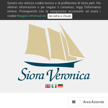
Questo sito utilizza cookie tecnici e di profilazione di terze parti. Per
ulteriori informazioni o per negare il consenso, leggi l'informativa
estesa. Proseguendo con la navigazione acconsenti ad usare i
cookie
Maggiori Informazioni
Accetta e chiudi
Toggle
Area Aziende
navigation