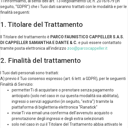
Ti informiamo, ai sensi dell’art. 13 Regolamento UE n. 2016/679 (in
seguito, “GDPR”) che i Tuoi dati saranno trattati con le modalità e per le
finalità seguenti:
1. Titolare del Trattamento
Il Titolare del trattamento è
PARCO FAUNISTICO CAPPELLER S.A.S.
DI CAPPELLER SAMANTHA E DANTE & C.
e può essere contattato
tramite posta elettronica all'indirizzo
zoo@parcocappeller.it
2. Finalità del trattamento
I Tuoi dati personali sono trattati:
A) previo il Tuo consenso espresso (art. 6 lett. a GDPR), per le seguenti
Finalità di Servizio:
permetterTi di acquistare o prenotare senza pagamento
anticipato (solo nel caso in cui questa modalità sia abilitata),
ingressi o servizi aggiuntivi (in seguito, "extra") tramite la
piattaforma di biglietteria elettronica "Ranatick"
inviarTi via email una conferma dell'avvenuto acquisto o
prenotazione degli ingressi e degli extra selezionati
solo nel caso in cui il Titolare del Trattamento abbia attivato le