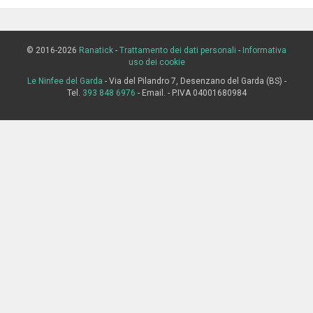
© 2016-2026
Ranatick
-
Trattamento dei dati personali
-
Informativa
uso dei cookie
Le Ninfee del Garda
- Via del Pilandro 7, Desenzano del Garda (BS) -
Tel.
393 848 6976
- Email.
- P.IVA 04001680984