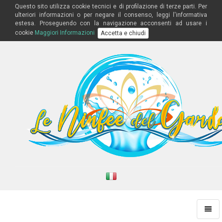
Questo sito utilizza cookie tecnici e di profilazione di terze parti. Per
ulteriori informazioni o per negare il consenso, leggi l'informativa
estesa. Proseguendo con la navigazione acconsenti ad usare i
cookie
Maggiori Informazioni
Accetta e chiudi
Toggl
naviga