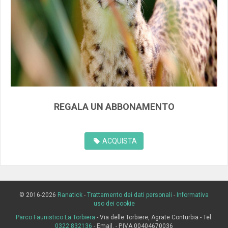
REGALA UN ABBONAMENTO
ACQUISTA
© 2016-2026
Ranatick
-
Trattamento dei dati personali
-
Informativa
uso dei cookie
Parco Faunistico La Torbiera
- Via delle Torbiere, Agrate Conturbia - Tel.
0322 832136
- Email.
- P.IVA 00404670036