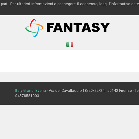
ze parti. Per ulteriori informazioni o per negare il consenso, leggi l'informativa
Italy Grandi Eventi
- Via del Cavallaccio 18/20/22/24 . 50142 Firenze - Te
04578581003