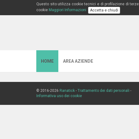
Questo sito utilizza cookie tecnici e di profilazione di ter
cookie
Maggiori Informazioni
Accetta e chiudi
HOME
AREA AZIENDE
© 2016-2026
Ranatick
-
Trattamento dei dati personali
-
Informativa uso dei cookie