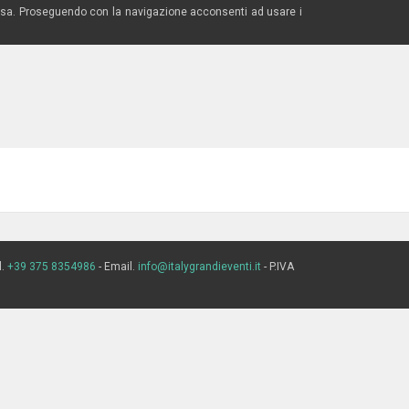
 estesa. Proseguendo con la navigazione acconsenti ad usare i
l.
+39 375 8354986
- Email.
info@italygrandieventi.it
- P.IVA